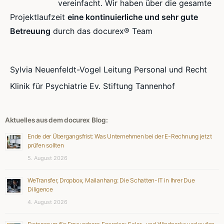
vereinfacht. Wir haben über die gesamte
Projektlaufzeit
eine kontinuierliche und sehr gute
Betreuung
durch das docurex® Team
Sylvia Neuenfeldt-Vogel Leitung Personal und Recht
Klinik für Psychiatrie Ev. Stiftung Tannenhof
Aktuelles aus dem docurex Blog:
Ende der Übergangsfrist: Was Unternehmen bei der E-Rechnung jetzt
prüfen sollten
5. August 2026
WeTransfer, Dropbox, Mailanhang: Die Schatten-IT in Ihrer Due
Diligence
4. August 2026