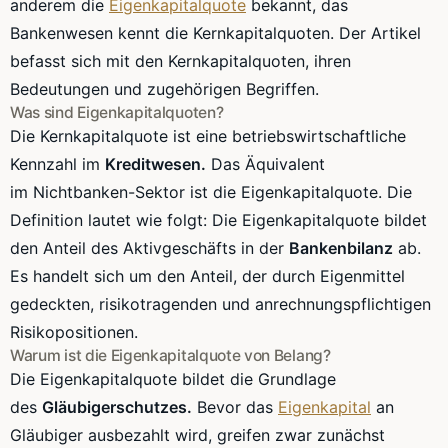
anderem die
Eigenkapitalquote
bekannt, das
Bankenwesen kennt die
Kernkapitalquoten
. Der Artikel
befasst sich mit den
Kernkapitalquoten
, ihren
Bedeutungen und zugehörigen Begriffen.
Was sind
Eigenkapitalquoten
?
Die
Kernkapitalquote
ist eine betriebswirtschaftliche
Kennzahl im
Kreditwesen.
Das Äquivalent
im
Nichtbanken-Sektor
ist die
Eigenkapitalquote
. Die
Definition lautet wie folgt: Die
Eigenkapitalquote
bildet
den Anteil des
Aktivgeschäfts
in der
Bankenbilanz
ab.
Es handelt sich um den Anteil, der durch Eigenmittel
gedeckten,
risikotragenden
und
anrechnungspflichtigen
Risikopositionen
.
Warum ist die
Eigenkapitalquote
von Belang?
Die
Eigenkapitalquote
bildet die Grundlage
des
Gläubigerschutzes
.
Bevor das
Eigenkapital
an
Gläubiger ausbezahlt wird, greifen zwar zunächst