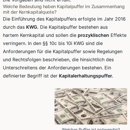
Welche Bedeutung haben
Kapitalpuffer
im Zusammenhang
mit der
Kernkapitalquote
?
Die Einführung des
Kapitalpuffers
erfolgte im Jahr 2016
durch das
KWG
.
Die
Kapitalpuffer
bestehen aus
hartem
Kernkapital
und sollen die
prozyklischen
Effekte
verringern. In den
§§
10c
bis
10i
KWG
sind die
Anforderungen für die
Kapitalpuffer
sowie Regelungen
und
Rechtsfolgen
beschrieben, die hinsichtlich des
Unterschreitens der Anforderungen bestehen. Ein
definierter Begriff ist der
Kapitalerhaltungspuffer.
Welcher Puffer ist notwendig?