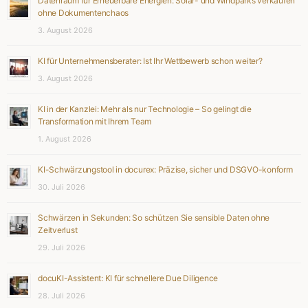
Datenraum für Erneuerbare Energien: Solar- und Windparks verkaufen
ohne Dokumentenchaos
3. August 2026
KI für Unternehmensberater: Ist Ihr Wettbewerb schon weiter?
3. August 2026
KI in der Kanzlei: Mehr als nur Technologie – So gelingt die
Transformation mit Ihrem Team
1. August 2026
KI-Schwärzungstool in docurex: Präzise, sicher und DSGVO-konform
30. Juli 2026
Schwärzen in Sekunden: So schützen Sie sensible Daten ohne
Zeitverlust
29. Juli 2026
docuKI-Assistent: KI für schnellere Due Diligence
28. Juli 2026