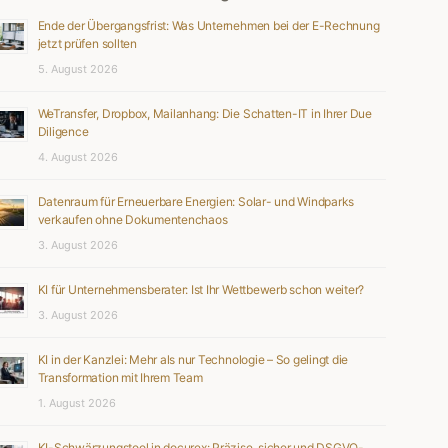
Ende der Übergangsfrist: Was Unternehmen bei der E-Rechnung
jetzt prüfen sollten
5. August 2026
WeTransfer, Dropbox, Mailanhang: Die Schatten-IT in Ihrer Due
Diligence
4. August 2026
Datenraum für Erneuerbare Energien: Solar- und Windparks
verkaufen ohne Dokumentenchaos
3. August 2026
KI für Unternehmensberater: Ist Ihr Wettbewerb schon weiter?
3. August 2026
KI in der Kanzlei: Mehr als nur Technologie – So gelingt die
Transformation mit Ihrem Team
1. August 2026
KI-Schwärzungstool in docurex: Präzise, sicher und DSGVO-