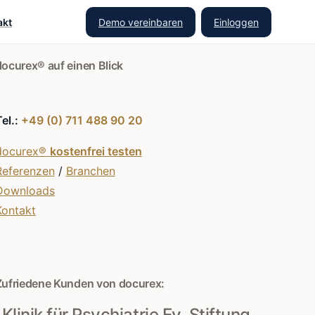
Demo vereinbaren
Einloggen
akt
docurex® auf einen Blick
Tel.:
+49 (0) 711 488 90 20
docurex®
kostenfrei testen
Referenzen
/
Branchen
Downloads
Kontakt
Zufriedene Kunden von docurex:
Klinik für Psychiatrie Ev. Stiftung