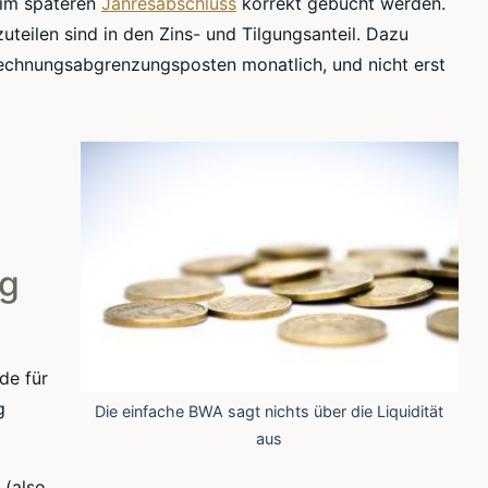
t im späteren
Jahresabschluss
korrekt gebucht werden.
uteilen sind in den Zins- und Tilgungsanteil. Dazu
chnungsabgrenzungsposten monatlich, und nicht erst
ng
de für
g
Die einfache BWA sagt nichts über die Liquidität
aus
 (also