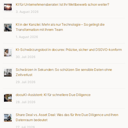
KI für Unternehmensberater: Ist Ihr Wettbewerb schon weiter?
3. August 2026
KI in der Kanzlei: Mehr als nur Technologie – So gelingt die
Transformation mit Ihrem Team
1. August 2026
KI-Schwärzungstool in docurex: Präzise, sicher und DSGVO-konform
30. Juli 2026
Schwärzen in Sekunden: So schützen Sie sensible Daten ohne
Zeitverlust
29. Juli 2026
docuKI-Assistent: KI für schnellere Due Diligence
28. Juli 2026
Share Deal vs. Asset Deal: Was das für Ihre Due Diligence und Ihren
Datenraum bedeutet
27. Juli 2026