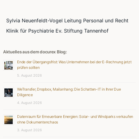
Sylvia Neuenfeldt-Vogel Leitung Personal und Recht
Klinik für Psychiatrie Ev. Stiftung Tannenhof
Aktuelles aus dem docurex Blog:
Ende der Übergangsfrist: Was Unternehmen bei der E-Rechnung jetzt
prüfen sollten
5. August 2026
WeTransfer, Dropbox, Mailanhang: Die Schatten-IT in Ihrer Due
Diligence
4. August 2026
Datenraum für Erneuerbare Energien: Solar- und Windparks verkaufen
ohne Dokumentenchaos
3. August 2026