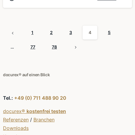
1
2
3
4
5
…
77
78
docurex® auf einen Blick
Tel.:
+49 (0) 711 488 90 20
docurex®
kostenfrei testen
Referenzen
/
Branchen
Downloads