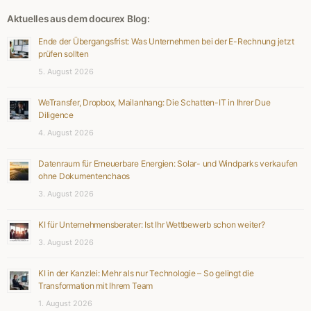
Aktuelles aus dem docurex Blog:
Ende der Übergangsfrist: Was Unternehmen bei der E-Rechnung jetzt
prüfen sollten
5. August 2026
WeTransfer, Dropbox, Mailanhang: Die Schatten-IT in Ihrer Due
Diligence
4. August 2026
Datenraum für Erneuerbare Energien: Solar- und Windparks verkaufen
ohne Dokumentenchaos
3. August 2026
KI für Unternehmensberater: Ist Ihr Wettbewerb schon weiter?
3. August 2026
KI in der Kanzlei: Mehr als nur Technologie – So gelingt die
Transformation mit Ihrem Team
1. August 2026