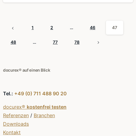
1
2
…
46
47
48
…
77
78
docurex® auf einen Blick
Tel.:
+49 (0) 711 488 90 20
docurex®
kostenfrei testen
Referenzen
/
Branchen
Downloads
Kontakt