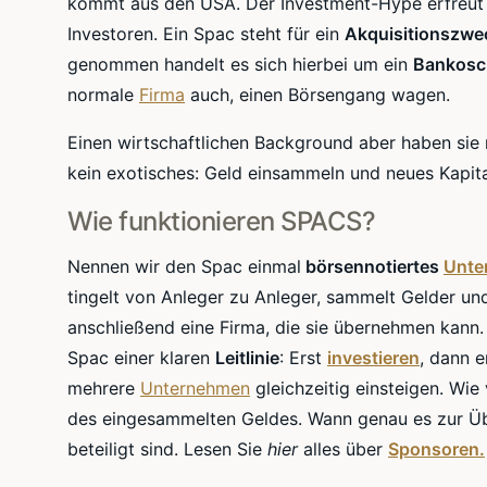
kommt aus den USA. Der Investment-Hype erfreut s
Investoren. Ein Spac steht für ein
Akquisitionszw
genommen handelt es sich hierbei um ein
Bankosc
normale
Firma
auch, einen Börsengang wagen.
Einen wirtschaftlichen Background aber haben sie ni
kein exotisches: Geld einsammeln und neues Kapita
Wie funktionieren SPACS?
Nennen wir den Spac einmal
börsennotiertes
Unte
tingelt von Anleger zu Anleger, sammelt Gelder un
anschließend eine Firma, die sie übernehmen kann. 
Spac einer klaren
Leitlinie
: Erst
investieren
, dann e
mehrere
Unternehmen
gleichzeitig einsteigen. Wie
des eingesammelten Geldes. Wann genau es zur Üb
beteiligt sind. Lesen Sie
hier
alles über
Sponsoren.