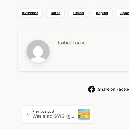
Aktionäre
Börse
Fusion
Kapital
Spac
Isabell Loessl
Share on Face
Continue
Previous post
Reading
Was sind GWG (geringwertige Wirtschaftsgüter)?