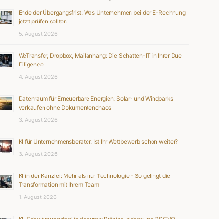
Ende der Übergangsfrist: Was Unternehmen bei der E-Rechnung
jetzt prüfen sollten
5. August 2026
WeTransfer, Dropbox, Mailanhang: Die Schatten-IT in Ihrer Due
Diligence
4. August 2026
Datenraum für Erneuerbare Energien: Solar- und Windparks
verkaufen ohne Dokumentenchaos
3. August 2026
KI für Unternehmensberater: Ist Ihr Wettbewerb schon weiter?
3. August 2026
KI in der Kanzlei: Mehr als nur Technologie – So gelingt die
Transformation mit Ihrem Team
1. August 2026
KI-Schwärzungstool in docurex: Präzise, sicher und DSGVO-