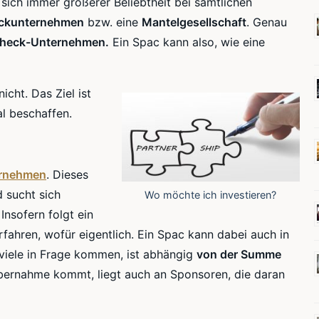
ich immer größerer Beliebtheit bei sämtlichen
eckunternehmen
bzw. eine
Mantelgesellschaft
. Genau
heck-Unternehmen.
Ein Spac kann also, wie eine
cht. Das Ziel ist
l beschaffen.
rnehmen
. Dieses
d sucht sich
Wo möchte ich investieren?
Insofern folgt ein
rfahren, wofür eigentlich. Ein Spac kann dabei auch in
 viele in Frage kommen, ist abhängig
von der Summe
ernahme kommt, liegt auch an Sponsoren, die daran