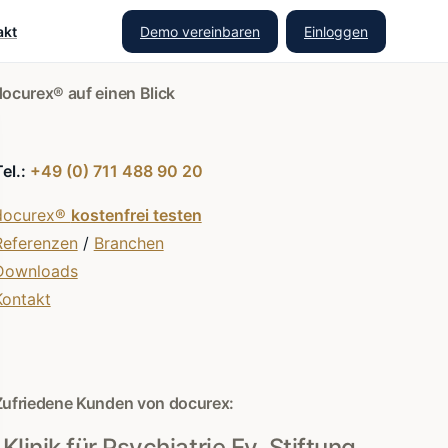
Demo vereinbaren
Einloggen
akt
docurex® auf einen Blick
Tel.:
+49 (0) 711 488 90 20
docurex®
kostenfrei testen
Referenzen
/
Branchen
Downloads
Kontakt
Zufriedene Kunden von docurex:
Klinik für Psychiatrie Ev. Stiftung