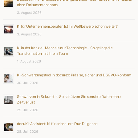
ohne Dokumentenchaos
3. August 2026
KI für Unternehmensberater: Ist Ihr Wettbewerb schon weiter?
3. August 2026
KI in der Kanzlei: Mehr als nur Technologie – So gelingt die
Transformation mit Ihrem Team
1. August 2026
KI-Schwärzungstool in docurex: Präzise, sicher und DSGVO-konform
30. Juli 2026
Schwärzen in Sekunden: So schützen Sie sensible Daten ohne
Zeitverlust
29. Juli 2026
docuKI-Assistent: KI für schnellere Due Diligence
28. Juli 2026