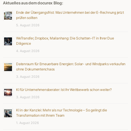
Aktuelles aus dem docurex Blog:
Ende der Übergangsfrist: Was Unternehmen bei der E-Rechnung jetzt
prüfen sollten
5. August 2026
WeTransfer, Dropbox, Mailanhang: Die Schatten-IT in Ihrer Due
Diligence
4. August 2026
Datenraum für Erneuerbare Energien: Solar- und Windparks verkaufen
ohne Dokumentenchaos
3. August 2026
KI für Unternehmensberater: Ist Ihr Wettbewerb schon weiter?
3. August 2026
KI in der Kanzlei: Mehr als nur Technologie – So gelingt die
Transformation mit Ihrem Team
1. August 2026