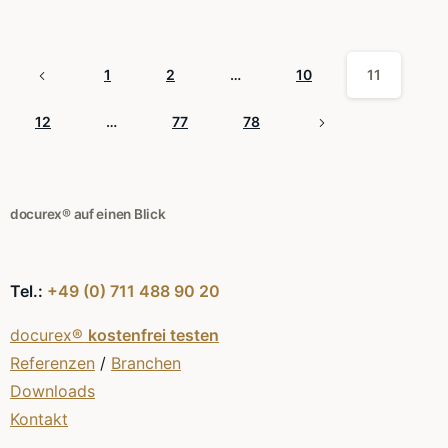
1
2
…
10
11
12
…
77
78
docurex® auf einen Blick
Tel.:
+49 (0) 711 488 90 20
docurex®
kostenfrei testen
Referenzen
/
Branchen
Downloads
Kontakt