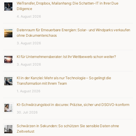
WeTransfer, Dropbox, Mailanhang: Die Schatten-IT in Ihrer Due
Diligence
4. August 2026
Datenraum für Erneuerbare Energien: Solar- und Windparks verkaufen
ohne Dokumentenchaos
3. August 2026
KI für Unternehmensberater: Ist Ihr Wettbewerb schon weiter?
3. August 2026
KI in der Kanzlei: Mehr als nur Technologie – So gelingt die
Transformation mit Ihrem Team
1. August 2026
KI-Schwärzungstool in docurex: Präzise, sicher und DSGVO-konform
30. Juli 2026
Schwärzen in Sekunden: So schützen Sie sensible Daten ohne
Zeitverlust