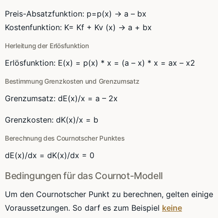
Preis-Absatzfunktion
: p=
p(x
) -> a –
bx
Kostenfunktion
: K=
Kf
+
Kv
(x) -> a +
bx
Herleitung der
Erlösfunktion
Erlösfunktion:
E(x
) =
p(x
) * x = (a – x) * x =
ax
–
x2
Bestimmung
Grenzkosten
und
Grenzumsatz
Grenzumsatz
:
dE(x)/x
= a –
2x
Grenzkosten
:
dK(x)/x
= b
Berechnung des
Cournotscher
Punktes
dE(x)/dx
=
dK(x)/dx
= 0
Bedingungen für das
Cournot
-Modell
Um den
Cournotscher
Punkt zu berechnen, gelten einige
Voraussetzungen. So darf es zum Beispiel
keine