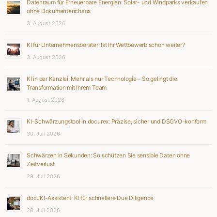
Datenraum für Erneuerbare Energien: Solar- und Windparks verkaufen
ohne Dokumentenchaos
3. August 2026
KI für Unternehmensberater: Ist Ihr Wettbewerb schon weiter?
3. August 2026
KI in der Kanzlei: Mehr als nur Technologie – So gelingt die
Transformation mit Ihrem Team
1. August 2026
KI-Schwärzungstool in docurex: Präzise, sicher und DSGVO-konform
30. Juli 2026
Schwärzen in Sekunden: So schützen Sie sensible Daten ohne
Zeitverlust
29. Juli 2026
docuKI-Assistent: KI für schnellere Due Diligence
28. Juli 2026